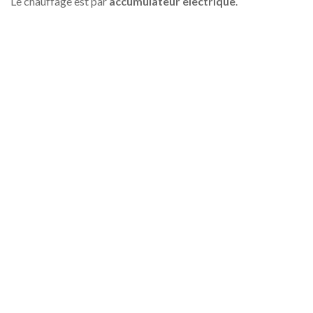
Le chauffage est par
accumulateur électrique
.