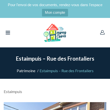
Pour l'envoi de vos documents, rendez-vous dans l'espace
Mon compte
UBMENU (CANDIDATS LOCATAIRES)
UBMENU (LOCATAIRES)
Estaimpuis – Rue des Frontaliers
Patrimoine
Estaimpuis – Rue des Frontaliers
Estaimpuis