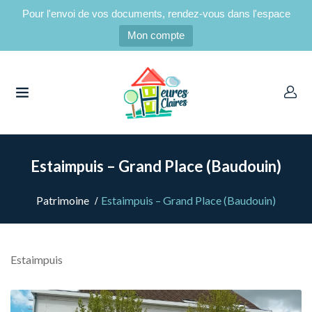
Pour l'envoi de vos documents, rendez-vous dans l'espace
Mon compte
UBMENU (CANDIDATS LOCATAIRES)
UBMENU (LOCATAIRES)
Estaimpuis – Grand Place (Baudouin)
Patrimoine
Estaimpuis – Grand Place (Baudouin)
Estaimpuis