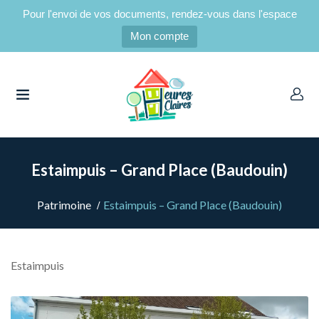
Pour l'envoi de vos documents, rendez-vous dans l'espace
Mon compte
UBMENU (CANDIDATS LOCATAIRES)
UBMENU (LOCATAIRES)
Estaimpuis – Grand Place (Baudouin)
Patrimoine
Estaimpuis – Grand Place (Baudouin)
Estaimpuis