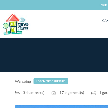
Pour 
CA
Warcoing
LOGEMENT ORDINAIRE
3 chambre(s)
17 logement(s)
1 gar