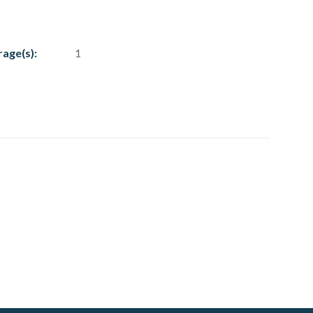
rage(s):
1