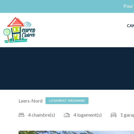
Pour 
CA
Leers-Nord
LOGEMENT ORDINAIRE
4 chambre(s)
4 logement(s)
1 gara