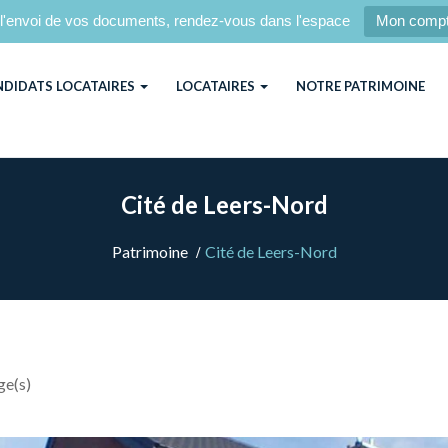
l'envoi de vos documents, rendez-vous dans l'espace
Mon comp
NDIDATS LOCATAIRES
LOCATAIRES
NOTRE PATRIMOINE
Cité de Leers-Nord
Patrimoine
Cité de Leers-Nord
ge(s)