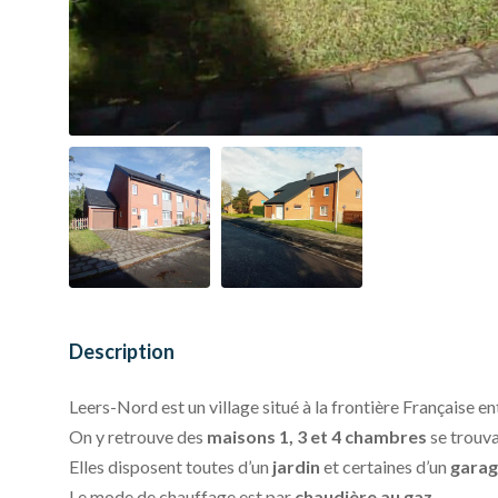
Description
Leers-Nord est un village situé à la frontière Française e
On y retrouve des
maisons 1, 3 et 4 chambres
se trouva
Elles disposent toutes d’un
jardin
et certaines d’un
gara
Le mode de chauffage est par
chaudière au gaz
.