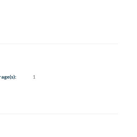
rage(s):
1